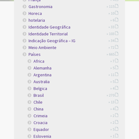
Gastronomia
» 115
Horeca
» 10
hotelaria
» 6
Identidade Geográfica
» 33
Identidade Territorial
» 103
Indicação Geográfica – IG
» 34
Meio Ambiente
» 72
Países
» 665
Africa
» 7
Alemanha
» 5
Argentina
» 11
Australia
» 5
Belgica
» 4
Brasil
» 270
Chile
» 13
China
» 4
Crimeia
» 2
Croacia
» 2
Equador
» 5
Eslovenia
» 1