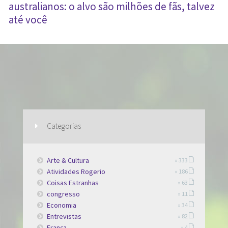
australianos: o alvo são milhões de fãs, talvez
até você
Categorias
Arte & Cultura
» 333
Atividades Rogerio
» 186
Coisas Estranhas
» 63
congresso
» 11
Economia
» 34
Entrevistas
» 82
França
» 4