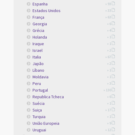
Espanha
» 93
Estados Unidos
» 33
França
» 63
Georgia
» 6
Grécia
» 4
Holanda
» 1
Iraque
» 1
Israel
» 2
Italia
» 67
Japão
» 2
Líbano
» 1
Moldavia
» 1
Peru
» 3
Portugal
» 130
Republica Tcheca
» 6
Suécia
» 1
Suiça
» 17
Turquia
» 1
União Europeia
» 9
Uruguai
» 12