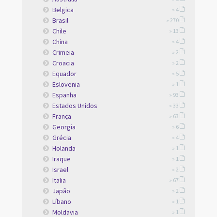
Belgica
» 4
Brasil
» 270
Chile
» 13
China
» 4
Crimeia
» 2
Croacia
» 2
Equador
» 5
Eslovenia
» 1
Espanha
» 93
Estados Unidos
» 33
França
» 63
Georgia
» 6
Grécia
» 4
Holanda
» 1
Iraque
» 1
Israel
» 2
Italia
» 67
Japão
» 2
Líbano
» 1
Moldavia
» 1