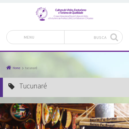
MENU
BUSCA
Pular para o conteúdo
Home
tucunaré
tucunaré