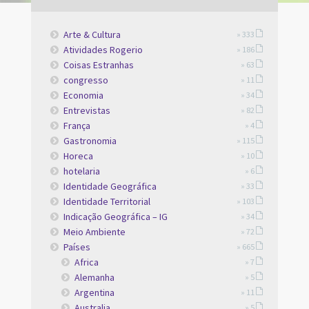
Arte & Cultura
» 333
Atividades Rogerio
» 186
Coisas Estranhas
» 63
congresso
» 11
Economia
» 34
Entrevistas
» 82
França
» 4
Gastronomia
» 115
Horeca
» 10
hotelaria
» 6
Identidade Geográfica
» 33
Identidade Territorial
» 103
Indicação Geográfica – IG
» 34
Meio Ambiente
» 72
Países
» 665
Africa
» 7
Alemanha
» 5
Argentina
» 11
Australia
» 5