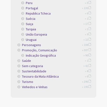
Peru
» 3
Portugal
» 130
Republica Tcheca
» 6
Suécia
» 1
Suiça
» 17
Turquia
» 1
União Europeia
» 9
Uruguai
» 12
Personagens
» 108
Promoção, Comunicação
» 307
Indicação Geográfica
» 90
Saúde
» 1
Sem categoria
» 42
Sustentabilidade
» 4
Tesouro da Mata Atlântica
» 6
Turismo
» 296
Vinhedos e Vinhas
» 195