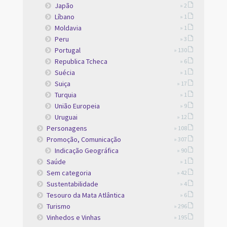
Japão
» 2
Líbano
» 1
Moldavia
» 1
Peru
» 3
Portugal
» 130
Republica Tcheca
» 6
Suécia
» 1
Suiça
» 17
Turquia
» 1
União Europeia
» 9
Uruguai
» 12
Personagens
» 108
Promoção, Comunicação
» 307
Indicação Geográfica
» 90
Saúde
» 1
Sem categoria
» 42
Sustentabilidade
» 4
Tesouro da Mata Atlântica
» 6
Turismo
» 296
Vinhedos e Vinhas
» 195