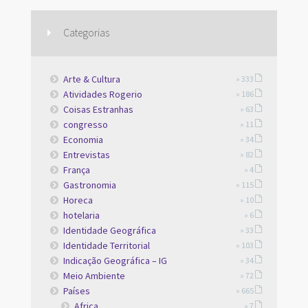
Categorias
Arte & Cultura
» 333
Atividades Rogerio
» 186
Coisas Estranhas
» 63
congresso
» 11
Economia
» 34
Entrevistas
» 82
França
» 4
Gastronomia
» 115
Horeca
» 10
hotelaria
» 6
Identidade Geográfica
» 33
Identidade Territorial
» 103
Indicação Geográfica – IG
» 34
Meio Ambiente
» 72
Países
» 665
Africa
» 7