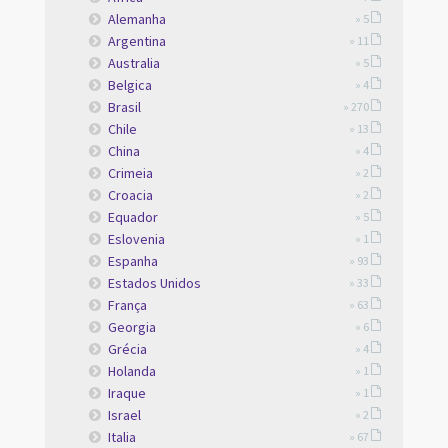
Alemanha
» 5
Argentina
» 11
Australia
» 5
Belgica
» 4
Brasil
» 270
Chile
» 13
China
» 4
Crimeia
» 2
Croacia
» 2
Equador
» 5
Eslovenia
» 1
Espanha
» 93
Estados Unidos
» 33
França
» 63
Georgia
» 6
Grécia
» 4
Holanda
» 1
Iraque
» 1
Israel
» 2
Italia
» 67