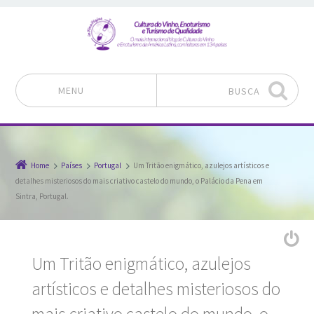
MENU
BUSCA
Pular para o conteúdo
Home
Países
Portugal
Um Tritão enigmático, azulejos artísticos e
detalhes misteriosos do mais criativo castelo do mundo, o Palácio da Pena em
Sintra, Portugal.
Um Tritão enigmático, azulejos
artísticos e detalhes misteriosos do