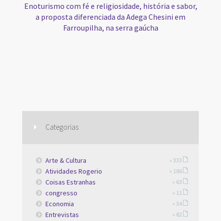
Enoturismo com fé e religiosidade, história e sabor,
a proposta diferenciada da Adega Chesini em
Farroupilha, na serra gaúcha
Categorias
Arte & Cultura
» 333
Atividades Rogerio
» 186
Coisas Estranhas
» 63
congresso
» 11
Economia
» 34
Entrevistas
» 82