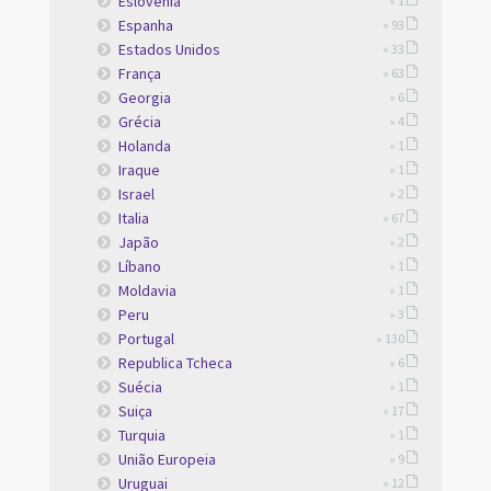
Eslovenia
» 1
Espanha
» 93
Estados Unidos
» 33
França
» 63
Georgia
» 6
Grécia
» 4
Holanda
» 1
Iraque
» 1
Israel
» 2
Italia
» 67
Japão
» 2
Líbano
» 1
Moldavia
» 1
Peru
» 3
Portugal
» 130
Republica Tcheca
» 6
Suécia
» 1
Suiça
» 17
Turquia
» 1
União Europeia
» 9
Uruguai
» 12