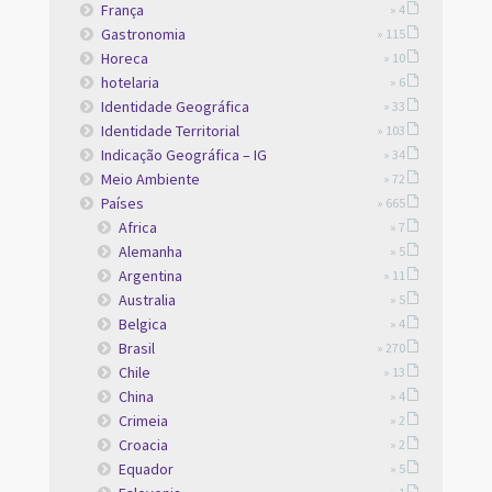
França
» 4
Gastronomia
» 115
Horeca
» 10
hotelaria
» 6
Identidade Geográfica
» 33
Identidade Territorial
» 103
Indicação Geográfica – IG
» 34
Meio Ambiente
» 72
Países
» 665
Africa
» 7
Alemanha
» 5
Argentina
» 11
Australia
» 5
Belgica
» 4
Brasil
» 270
Chile
» 13
China
» 4
Crimeia
» 2
Croacia
» 2
Equador
» 5