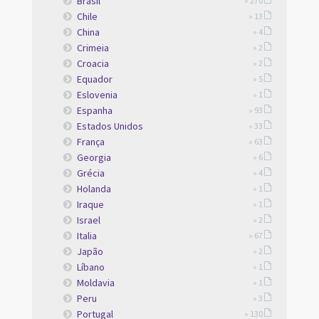
Brasil
» 270
Chile
» 13
China
» 4
Crimeia
» 2
Croacia
» 2
Equador
» 5
Eslovenia
» 1
Espanha
» 93
Estados Unidos
» 33
França
» 63
Georgia
» 6
Grécia
» 4
Holanda
» 1
Iraque
» 1
Israel
» 2
Italia
» 67
Japão
» 2
Líbano
» 1
Moldavia
» 1
Peru
» 3
Portugal
» 130