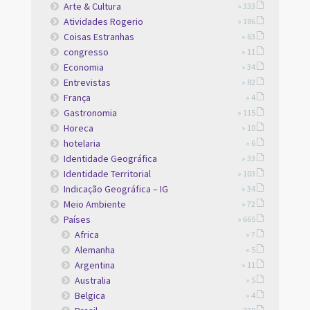
Arte & Cultura
» 333
Atividades Rogerio
» 186
Coisas Estranhas
» 63
congresso
» 11
Economia
» 34
Entrevistas
» 82
França
» 4
Gastronomia
» 115
Horeca
» 10
hotelaria
» 6
Identidade Geográfica
» 33
Identidade Territorial
» 103
Indicação Geográfica – IG
» 34
Meio Ambiente
» 72
Países
» 665
Africa
» 7
Alemanha
» 5
Argentina
» 11
Australia
» 5
Belgica
» 4