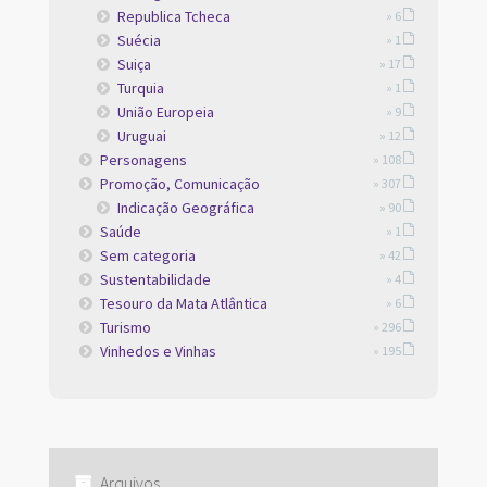
Republica Tcheca
» 6
Suécia
» 1
Suiça
» 17
Turquia
» 1
União Europeia
» 9
Uruguai
» 12
Personagens
» 108
Promoção, Comunicação
» 307
Indicação Geográfica
» 90
Saúde
» 1
Sem categoria
» 42
Sustentabilidade
» 4
Tesouro da Mata Atlântica
» 6
Turismo
» 296
Vinhedos e Vinhas
» 195
Arquivos