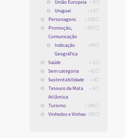
União Europeia
» 9
Uruguai
» 12
Personagens
» 108
Promoção,
» 307
Comunicação
Indicação
» 90
Geográfica
Saúde
» 1
Sem categoria
» 42
Sustentabilidade
» 4
Tesouro da Mata
» 6
Atlântica
Turismo
» 296
Vinhedos e Vinhas
» 195