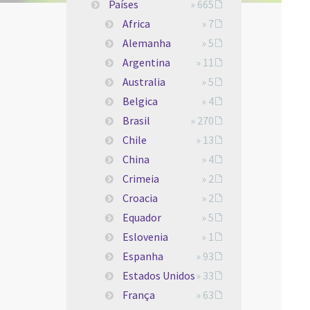
Países
» 665
Africa
» 7
Alemanha
» 5
Argentina
» 11
Australia
» 5
Belgica
» 4
Brasil
» 270
Chile
» 13
China
» 4
Crimeia
» 2
Croacia
» 2
Equador
» 5
Eslovenia
» 1
Espanha
» 93
Estados Unidos
» 33
França
» 63