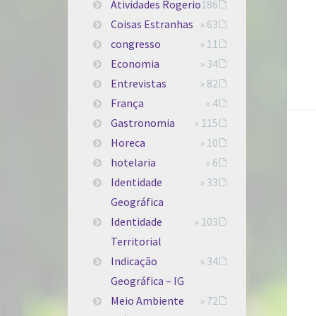
Atividades Rogerio
» 186
Coisas Estranhas
» 63
congresso
» 11
Economia
» 34
Entrevistas
» 82
França
» 4
Gastronomia
» 115
Horeca
» 10
hotelaria
» 6
Identidade
» 33
Geográfica
Identidade
» 103
Territorial
Indicação
» 34
Geográfica – IG
Meio Ambiente
» 72