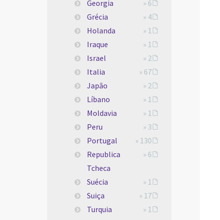
Georgia
» 6
Grécia
» 4
Holanda
» 1
Iraque
» 1
Israel
» 2
Italia
» 67
Japão
» 2
Líbano
» 1
Moldavia
» 1
Peru
» 3
Portugal
» 130
Republica
» 6
Tcheca
Suécia
» 1
Suiça
» 17
Turquia
» 1