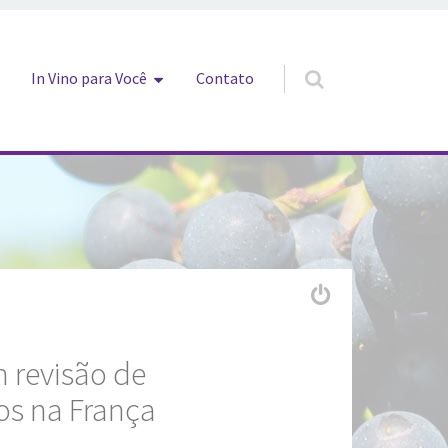
In Vino para Você
Contato
 revisão de
os na França