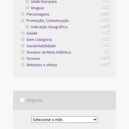
União Europeia
» 9
Uruguai
» 12
Personagens
» 108
Promoção, Comunicação
» 307
Indicação Geográfica
» 90
Saúde
» 1
Sem categoria
» 42
Sustentabilidade
» 4
Tesouro da Mata Atlântica
» 6
Turismo
» 296
Vinhedos e Vinhas
» 195
Arquivos
Arquivos