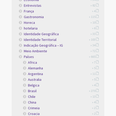
Entrevistas
» 82
França
» 4
Gastronomia
» 115
Horeca
» 10
hotelaria
» 6
Identidade Geográfica
» 33
Identidade Territorial
» 103
Indicação Geográfica – IG
» 34
Meio Ambiente
» 72
Países
» 665
Africa
» 7
Alemanha
» 5
Argentina
» 11
Australia
» 5
Belgica
» 4
Brasil
» 270
Chile
» 13
China
» 4
Crimeia
» 2
Croacia
» 2