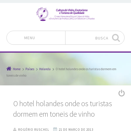
MENU
BUSCA
Pular para o conteúdo
Home
Países
Holanda
O hotel holandes onde os turistas dormem em
toneis de vinho
O hotel holandes onde os turistas
dormem em toneis de vinho
ROGÉRIO RUSCHEL