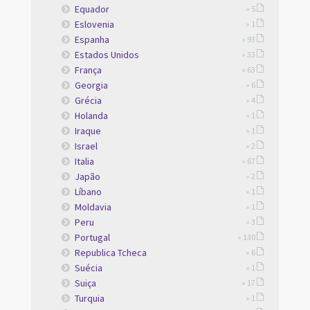
Equador
» 5
Eslovenia
» 1
Espanha
» 93
Estados Unidos
» 33
França
» 63
Georgia
» 6
Grécia
» 4
Holanda
» 1
Iraque
» 1
Israel
» 2
Italia
» 67
Japão
» 2
Líbano
» 1
Moldavia
» 1
Peru
» 3
Portugal
» 130
Republica Tcheca
» 6
Suécia
» 1
Suiça
» 17
Turquia
» 1