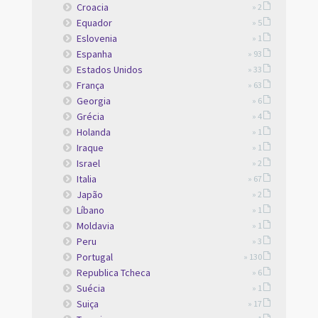
Croacia
» 2
Equador
» 5
Eslovenia
» 1
Espanha
» 93
Estados Unidos
» 33
França
» 63
Georgia
» 6
Grécia
» 4
Holanda
» 1
Iraque
» 1
Israel
» 2
Italia
» 67
Japão
» 2
Líbano
» 1
Moldavia
» 1
Peru
» 3
Portugal
» 130
Republica Tcheca
» 6
Suécia
» 1
Suiça
» 17