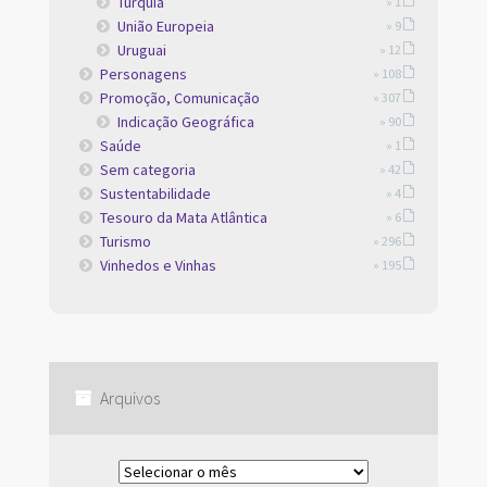
Turquia
» 1
União Europeia
» 9
Uruguai
» 12
Personagens
» 108
Promoção, Comunicação
» 307
Indicação Geográfica
» 90
Saúde
» 1
Sem categoria
» 42
Sustentabilidade
» 4
Tesouro da Mata Atlântica
» 6
Turismo
» 296
Vinhedos e Vinhas
» 195
Arquivos
Arquivos