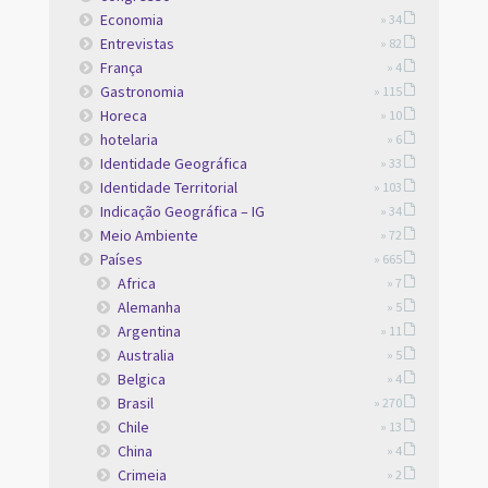
Economia
» 34
Entrevistas
» 82
França
» 4
Gastronomia
» 115
Horeca
» 10
hotelaria
» 6
Identidade Geográfica
» 33
Identidade Territorial
» 103
Indicação Geográfica – IG
» 34
Meio Ambiente
» 72
Países
» 665
Africa
» 7
Alemanha
» 5
Argentina
» 11
Australia
» 5
Belgica
» 4
Brasil
» 270
Chile
» 13
China
» 4
Crimeia
» 2