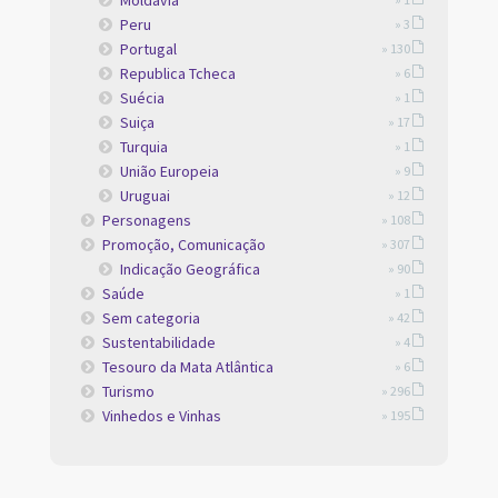
Peru
» 3
Portugal
» 130
Republica Tcheca
» 6
Suécia
» 1
Suiça
» 17
Turquia
» 1
União Europeia
» 9
Uruguai
» 12
Personagens
» 108
Promoção, Comunicação
» 307
Indicação Geográfica
» 90
Saúde
» 1
Sem categoria
» 42
Sustentabilidade
» 4
Tesouro da Mata Atlântica
» 6
Turismo
» 296
Vinhedos e Vinhas
» 195