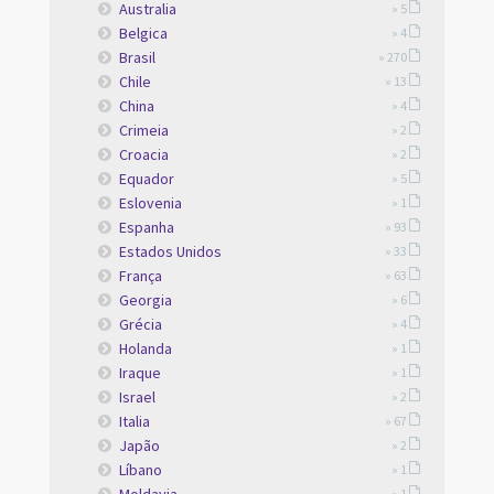
Australia
» 5
Belgica
» 4
Brasil
» 270
Chile
» 13
China
» 4
Crimeia
» 2
Croacia
» 2
Equador
» 5
Eslovenia
» 1
Espanha
» 93
Estados Unidos
» 33
França
» 63
Georgia
» 6
Grécia
» 4
Holanda
» 1
Iraque
» 1
Israel
» 2
Italia
» 67
Japão
» 2
Líbano
» 1
Moldavia
» 1