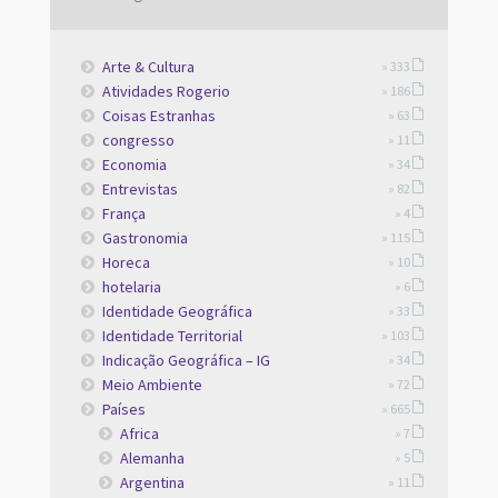
Arte & Cultura
» 333
Atividades Rogerio
» 186
Coisas Estranhas
» 63
congresso
» 11
Economia
» 34
Entrevistas
» 82
França
» 4
Gastronomia
» 115
Horeca
» 10
hotelaria
» 6
Identidade Geográfica
» 33
Identidade Territorial
» 103
Indicação Geográfica – IG
» 34
Meio Ambiente
» 72
Países
» 665
Africa
» 7
Alemanha
» 5
Argentina
» 11