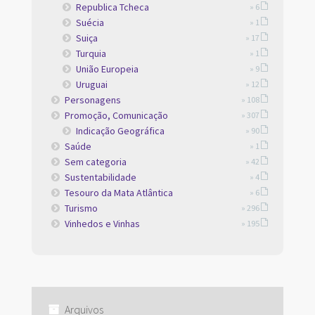
Republica Tcheca
» 6
Suécia
» 1
Suiça
» 17
Turquia
» 1
União Europeia
» 9
Uruguai
» 12
Personagens
» 108
Promoção, Comunicação
» 307
Indicação Geográfica
» 90
Saúde
» 1
Sem categoria
» 42
Sustentabilidade
» 4
Tesouro da Mata Atlântica
» 6
Turismo
» 296
Vinhedos e Vinhas
» 195
Arquivos