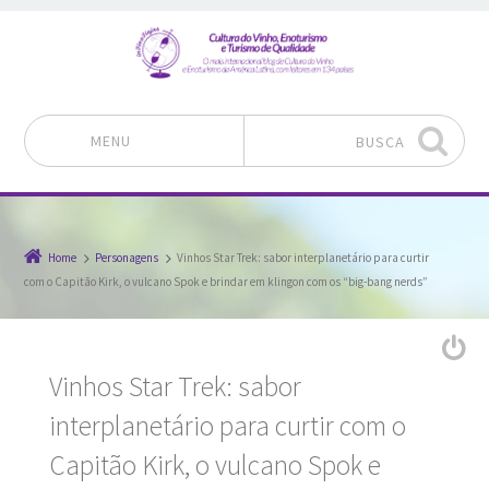
MENU
BUSCA
Pular para o conteúdo
Home
Personagens
Vinhos Star Trek: sabor interplanetário para curtir
com o Capitão Kirk, o vulcano Spok e brindar em klingon com os “big-bang nerds”
Vinhos Star Trek: sabor
interplanetário para curtir com o
Capitão Kirk, o vulcano Spok e