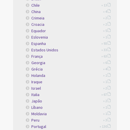
Chile
» 13
China
» 4
Crimeia
» 2
Croacia
» 2
Equador
» 5
Eslovenia
» 1
Espanha
» 93
Estados Unidos
» 33
França
» 63
Georgia
» 6
Grécia
» 4
Holanda
» 1
Iraque
» 1
Israel
» 2
Italia
» 67
Japão
» 2
Líbano
» 1
Moldavia
» 1
Peru
» 3
Portugal
» 130