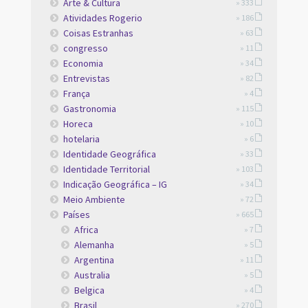
Arte & Cultura
» 333
Atividades Rogerio
» 186
Coisas Estranhas
» 63
congresso
» 11
Economia
» 34
Entrevistas
» 82
França
» 4
Gastronomia
» 115
Horeca
» 10
hotelaria
» 6
Identidade Geográfica
» 33
Identidade Territorial
» 103
Indicação Geográfica – IG
» 34
Meio Ambiente
» 72
Países
» 665
Africa
» 7
Alemanha
» 5
Argentina
» 11
Australia
» 5
Belgica
» 4
Brasil
» 270