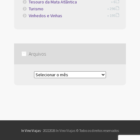
Tesouro da Mata Atlântica
» 6
Turismo
» 296
Vinhedos e Vinhas
» 195
Arquivos
Arquivos
In Vino Viajas
· 20222026 In Vino Viajas © Todos os direitos reservados