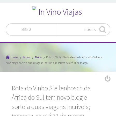
MENU
BUSCA
Pular para o conteúdo
Home
Países
Africa
Rota do Vinho Stellenbosch da África do Sul tem
novo blog e sorteia duas viagens incríveis; inscreva-se até 31 de março
Rota do Vinho Stellenbosch da
África do Sul tem novo blog e
sorteia duas viagens incríveis;
inscreva-se até 31 de março