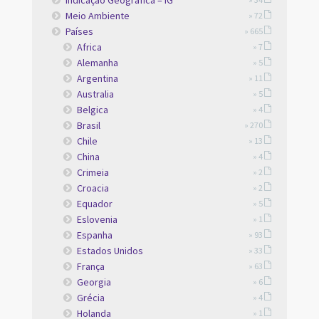
Meio Ambiente
» 72
Países
» 665
Africa
» 7
Alemanha
» 5
Argentina
» 11
Australia
» 5
Belgica
» 4
Brasil
» 270
Chile
» 13
China
» 4
Crimeia
» 2
Croacia
» 2
Equador
» 5
Eslovenia
» 1
Espanha
» 93
Estados Unidos
» 33
França
» 63
Georgia
» 6
Grécia
» 4
Holanda
» 1