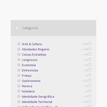
Categorias
Arte & Cultura
» 333
Atividades Rogerio
» 186
Coisas Estranhas
» 63
congresso
» 11
Economia
» 34
Entrevistas
» 82
França
» 4
Gastronomia
» 115
Horeca
» 10
hotelaria
» 6
Identidade Geográfica
» 33
Identidade Territorial
» 103
Indicação Geográfica – IG
» 34