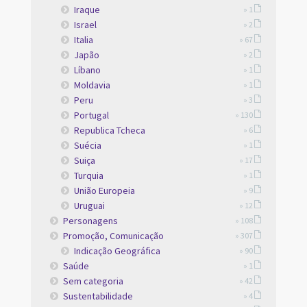
Iraque
» 1
Israel
» 2
Italia
» 67
Japão
» 2
Líbano
» 1
Moldavia
» 1
Peru
» 3
Portugal
» 130
Republica Tcheca
» 6
Suécia
» 1
Suiça
» 17
Turquia
» 1
União Europeia
» 9
Uruguai
» 12
Personagens
» 108
Promoção, Comunicação
» 307
Indicação Geográfica
» 90
Saúde
» 1
Sem categoria
» 42
Sustentabilidade
» 4