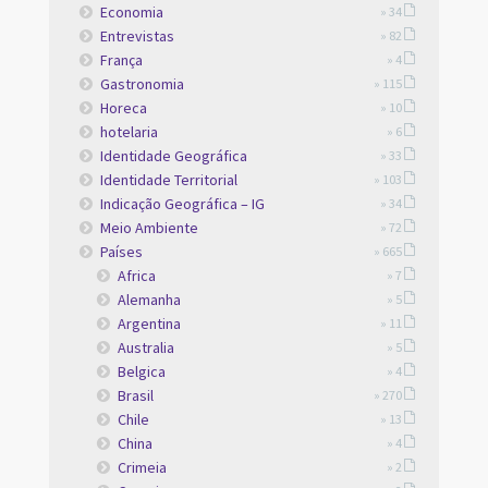
Economia
» 34
Entrevistas
» 82
França
» 4
Gastronomia
» 115
Horeca
» 10
hotelaria
» 6
Identidade Geográfica
» 33
Identidade Territorial
» 103
Indicação Geográfica – IG
» 34
Meio Ambiente
» 72
Países
» 665
Africa
» 7
Alemanha
» 5
Argentina
» 11
Australia
» 5
Belgica
» 4
Brasil
» 270
Chile
» 13
China
» 4
Crimeia
» 2