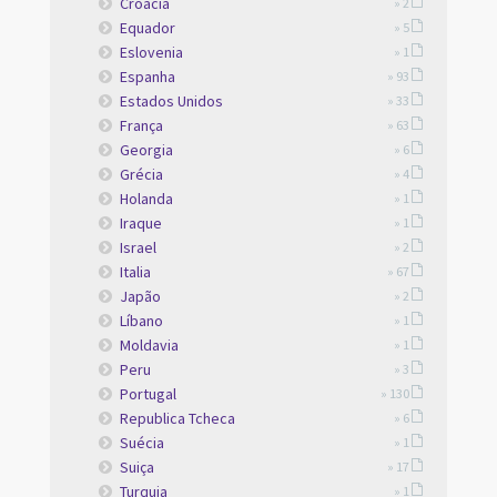
Croacia
» 2
Equador
» 5
Eslovenia
» 1
Espanha
» 93
Estados Unidos
» 33
França
» 63
Georgia
» 6
Grécia
» 4
Holanda
» 1
Iraque
» 1
Israel
» 2
Italia
» 67
Japão
» 2
Líbano
» 1
Moldavia
» 1
Peru
» 3
Portugal
» 130
Republica Tcheca
» 6
Suécia
» 1
Suiça
» 17
Turquia
» 1