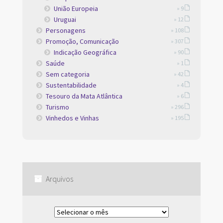
União Europeia
» 9
Uruguai
» 12
Personagens
» 108
Promoção, Comunicação
» 307
Indicação Geográfica
» 90
Saúde
» 1
Sem categoria
» 42
Sustentabilidade
» 4
Tesouro da Mata Atlântica
» 6
Turismo
» 296
Vinhedos e Vinhas
» 195
Arquivos
Arquivos