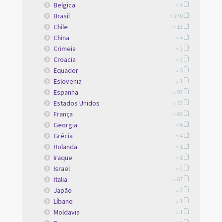
Belgica
» 4
Brasil
» 270
Chile
» 13
China
» 4
Crimeia
» 2
Croacia
» 2
Equador
» 5
Eslovenia
» 1
Espanha
» 93
Estados Unidos
» 33
França
» 63
Georgia
» 6
Grécia
» 4
Holanda
» 1
Iraque
» 1
Israel
» 2
Italia
» 67
Japão
» 2
Líbano
» 1
Moldavia
» 1