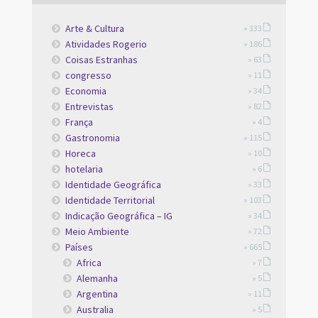
Arte & Cultura
» 333
Atividades Rogerio
» 186
Coisas Estranhas
» 63
congresso
» 11
Economia
» 34
Entrevistas
» 82
França
» 4
Gastronomia
» 115
Horeca
» 10
hotelaria
» 6
Identidade Geográfica
» 33
Identidade Territorial
» 103
Indicação Geográfica – IG
» 34
Meio Ambiente
» 72
Países
» 665
Africa
» 7
Alemanha
» 5
Argentina
» 11
Australia
» 5