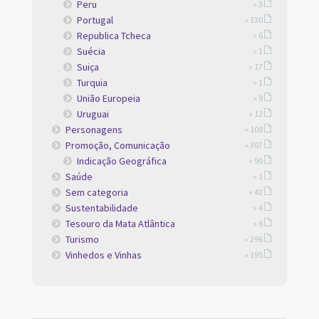
Peru
» 3
Portugal
» 130
Republica Tcheca
» 6
Suécia
» 1
Suiça
» 17
Turquia
» 1
União Europeia
» 9
Uruguai
» 12
Personagens
» 108
Promoção, Comunicação
» 307
Indicação Geográfica
» 90
Saúde
» 1
Sem categoria
» 42
Sustentabilidade
» 4
Tesouro da Mata Atlântica
» 6
Turismo
» 296
Vinhedos e Vinhas
» 195