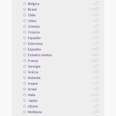
Belgica
» 4
Brasil
» 270
Chile
» 13
China
» 4
Crimeia
» 2
Croacia
» 2
Equador
» 5
Eslovenia
» 1
Espanha
» 93
Estados Unidos
» 33
França
» 63
Georgia
» 6
Grécia
» 4
Holanda
» 1
Iraque
» 1
Israel
» 2
Italia
» 67
Japão
» 2
Líbano
» 1
Moldavia
» 1