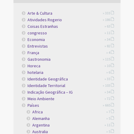
Arte & Cultura
» 333
Atividades Rogerio
» 186
Coisas Estranhas
» 63
congresso
» 11
Economia
» 34
Entrevistas
» 82
França
» 4
Gastronomia
» 115
Horeca
» 10
hotelaria
» 6
Identidade Geográfica
» 33
Identidade Territorial
» 103
Indicação Geográfica – IG
» 34
Meio Ambiente
» 72
Países
» 665
Africa
» 7
Alemanha
» 5
Argentina
» 11
Australia
» 5