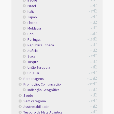
Iraque
» 1
Israel
» 2
Italia
» 67
Japão
» 2
Líbano
» 1
Moldavia
» 1
Peru
» 3
Portugal
» 130
Republica Tcheca
» 6
Suécia
» 1
Suiça
» 17
Turquia
» 1
União Europeia
» 9
Uruguai
» 12
Personagens
» 108
Promoção, Comunicação
» 307
Indicação Geográfica
» 90
Saúde
» 1
Sem categoria
» 42
Sustentabilidade
» 4
Tesouro da Mata Atlântica
» 6