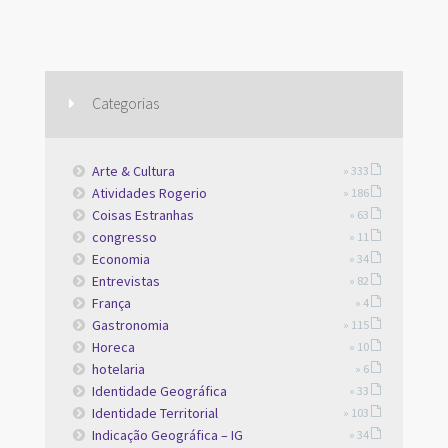
Categorias
Arte & Cultura
» 333
Atividades Rogerio
» 186
Coisas Estranhas
» 63
congresso
» 11
Economia
» 34
Entrevistas
» 82
França
» 4
Gastronomia
» 115
Horeca
» 10
hotelaria
» 6
Identidade Geográfica
» 33
Identidade Territorial
» 103
Indicação Geográfica – IG
» 34