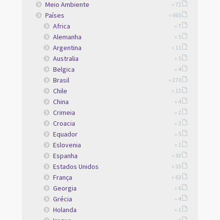
Meio Ambiente
» 72
Países
» 665
Africa
» 7
Alemanha
» 5
Argentina
» 11
Australia
» 5
Belgica
» 4
Brasil
» 270
Chile
» 13
China
» 4
Crimeia
» 2
Croacia
» 2
Equador
» 5
Eslovenia
» 1
Espanha
» 93
Estados Unidos
» 33
França
» 63
Georgia
» 6
Grécia
» 4
Holanda
» 1