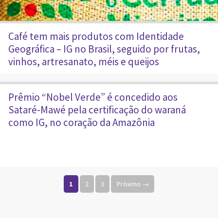
Café tem mais produtos com Identidade
Geográfica – IG no Brasil, seguido por frutas,
vinhos, artresanato, méis e queijos
Prêmio “Nobel Verde” é concedido aos
Sataré-Mawé pela certificação do waraná
como IG, no coração da Amazônia
Paginação de posts
1
2
3
Próximo →